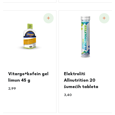
Vitargo+kofein gel
Elektroliti
limun 45 g
Allnutrition 20
šumećih tableta
2,99
€
3,40
€