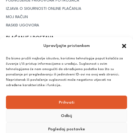
PODNOŠENJE PRIGOVORA POTROŠAČA
IZJAVA O SIGURNOSTI ONLINE PLAĆANJA
MOJ RAČUN
RASKID UGOVORA
PLAĆANJE I DOSTAVA
Upravljajte pristankom
DPD Kurirska služba
– iznad potrošenih 55 eura dostava je
besplatna, dok je za manje iznose potrebno izdvojiti 5 eura
Da bismo pružili najbolje iskustvo, koristimo tehnologije poput kolačića za
čuvanje i/ili pristup informacijama o uređaju. Suglasnost s ovim
tehnologijama će nam omogućiti da obrađujemo podatke kao što su
ponašanje pri pregledavanju ili jedinstveni ID-ovi na ovoj web stranici.
Plaćanje:
Nepristanak ili povlačenje suglasnosti može negativno utjecati na
Bankovna transakcija, plaćanje prilikom preuzimanja, CorvusPay
određene karakteristike i funkcije.
Prihvati
Odbij
Pogledaj postavke