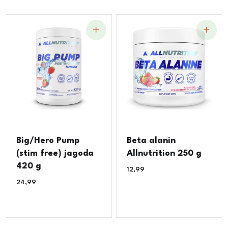
Big/Hero Pump
Beta alanin
(stim free) jagoda
Allnutrition 250 g
420 g
12,99
€
24,99
€