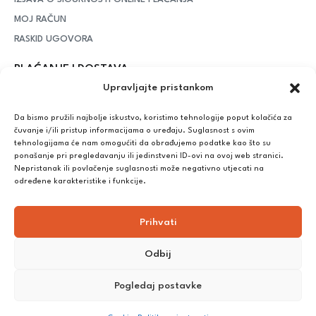
MOJ RAČUN
RASKID UGOVORA
PLAĆANJE I DOSTAVA
Upravljajte pristankom
DPD Kurirska služba
– iznad potrošenih 55 eura dostava je
besplatna, dok je za manje iznose potrebno izdvojiti 5 eura
Da bismo pružili najbolje iskustvo, koristimo tehnologije poput kolačića za
čuvanje i/ili pristup informacijama o uređaju. Suglasnost s ovim
tehnologijama će nam omogućiti da obrađujemo podatke kao što su
ponašanje pri pregledavanju ili jedinstveni ID-ovi na ovoj web stranici.
Plaćanje:
Nepristanak ili povlačenje suglasnosti može negativno utjecati na
Bankovna transakcija, plaćanje prilikom preuzimanja, CorvusPay
određene karakteristike i funkcije.
Prihvati
Odbij
Pogledaj postavke
©
2025
Nutrikong. Sva prava pridržana. Izrada:
cWebSpace