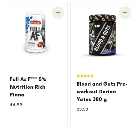
Full As F*** 5%
Ocjenjeno
Blood and Guts Pre-
5.00
Nutrition Rich
od 5
workout Dorian
Piana
Yates 380 g
44,99
€
33,50
€