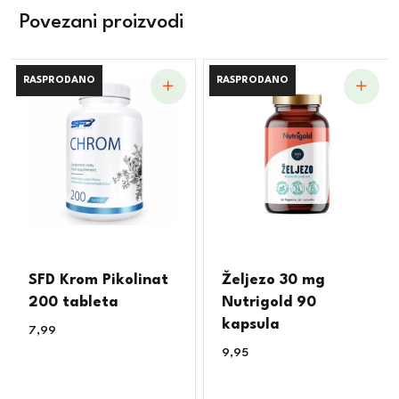
Povezani proizvodi
RASPRODANO
RASPRODANO
RASPRODANO
RASPRODANO
SFD Krom Pikolinat
Željezo 30 mg
200 tableta
Nutrigold 90
kapsula
7,99
€
9,95
€