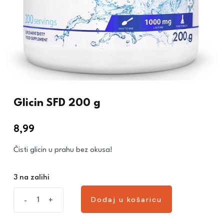
Glicin SFD 200 g
8,99
€
Čisti glicin u prahu bez okusa!
3 na zalihi
Dodaj u košaricu
-
+
Dodaj u košaricu