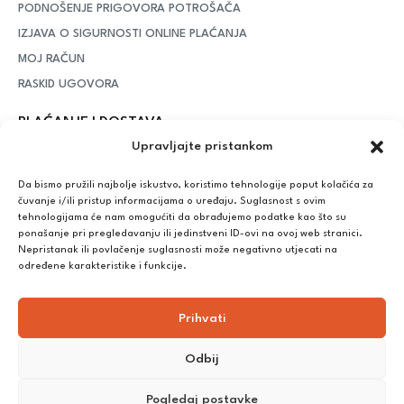
PODNOŠENJE PRIGOVORA POTROŠAČA
IZJAVA O SIGURNOSTI ONLINE PLAĆANJA
MOJ RAČUN
RASKID UGOVORA
PLAĆANJE I DOSTAVA
Upravljajte pristankom
DPD Kurirska služba
– iznad potrošenih 55 eura dostava je
besplatna, dok je za manje iznose potrebno izdvojiti 5 eura
Da bismo pružili najbolje iskustvo, koristimo tehnologije poput kolačića za
čuvanje i/ili pristup informacijama o uređaju. Suglasnost s ovim
tehnologijama će nam omogućiti da obrađujemo podatke kao što su
ponašanje pri pregledavanju ili jedinstveni ID-ovi na ovoj web stranici.
Plaćanje:
Nepristanak ili povlačenje suglasnosti može negativno utjecati na
Bankovna transakcija, plaćanje prilikom preuzimanja, CorvusPay
određene karakteristike i funkcije.
Prihvati
Odbij
Pogledaj postavke