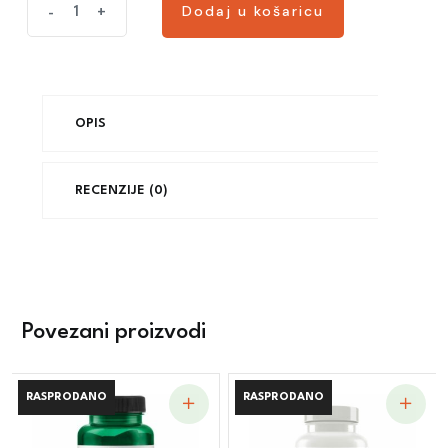
Dodaj u košaricu
-
+
Dodaj u košaricu
OPIS
RECENZIJE (0)
Povezani proizvodi
RASPRODANO
RASPRODANO
RASPRODANO
RASPRODANO