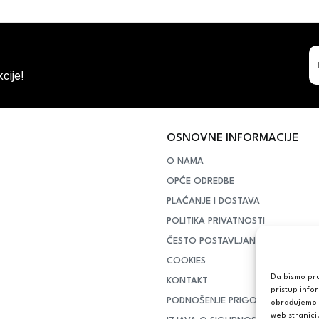
cije!
OSNOVNE INFORMACIJE
O NAMA
OPĆE ODREDBE
PLAĆANJE I DOSTAVA
POLITIKA PRIVATNOSTI
ČESTO POSTAVLJANA PITANJA
COOKIES
Da bismo pruž
KONTAKT
pristup info
PODNOŠENJE PRIGOVORA POTR
obrađujemo p
web stranici