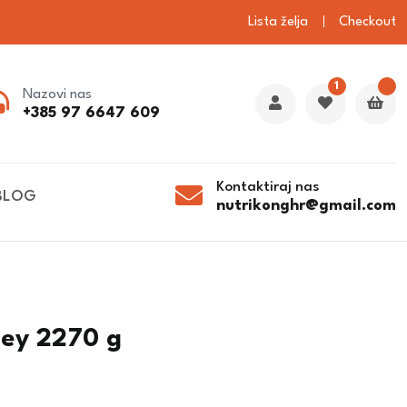
Lista želja
Checkout
1
Nazovi nas
+385 97 6647 609
Kontaktiraj nas
BLOG
nutrikonghr@gmail.com
hey 2270 g