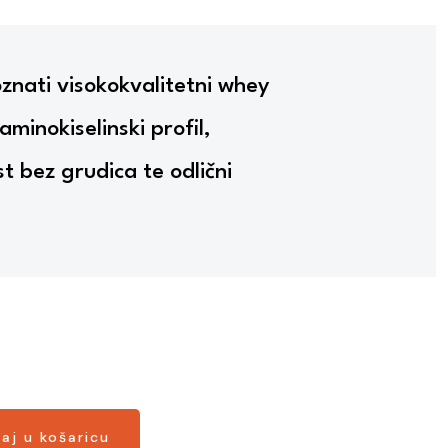
znati visokokvalitetni whey
minokiselinski profil,
st bez grudica te odlični
aj u košaricu