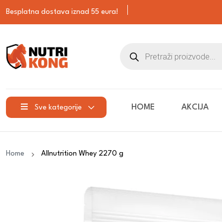
Besplatna dostava iznad 55 eura!
HOME
AKCIJA
Sve kategorije
Home
Allnutrition Whey 2270 g