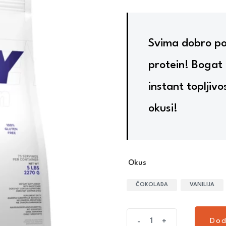
Svima dobro po
protein! Bogat a
instant topljivo
okusi!
Okus
ČOKOLADA
VANILIJA
Dod
-
+