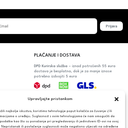
Prijava
PLAĆANJE I DOSTAVA
DPD Kurirska služba
– iznad potrošenih 55 eura
dostava je besplatna, dok je za manje iznose
potrebno izdvojiti 5 eura
Plaćanje:
Upravljajte pristankom
Bankovna transakcija, plaćanje prilikom
preuzimanja, CorvusPay
ili najbolje iskustvo, koristimo tehnologije poput kolačića za čuvanje i/ili
rmacijama o uređaju. Suglasnost s ovim tehnologijama će nam omogućiti da
OŠAČA
odatke kao što su ponašanje pri pregledavanju ili jedinstveni ID-ovi na ovoj
. Nepristanak ili povlačenje suglasnosti može negativno utjecati na određene