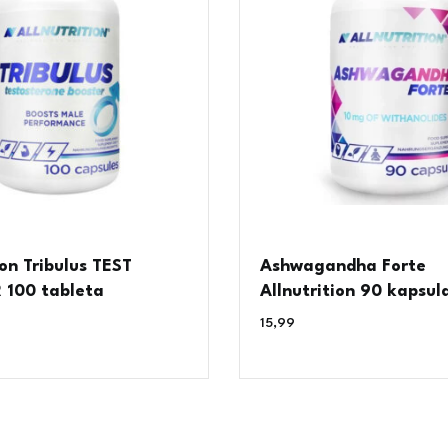
ion Tribulus TEST
Ashwagandha Forte
100 tableta
Allnutrition 90 kapsul
15,99
€