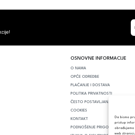
cije!
OSNOVNE INFORMACIJE
O NAMA
OPĆE ODREDBE
PLAĆANJE I DOSTAVA
POLITIKA PRIVATNOSTI
ČESTO POSTAVLJANA PITANJA
COOKIES
Da bismo pruž
KONTAKT
pristup info
PODNOŠENJE PRIGOVORA POTR
obrađujemo p
web stranici