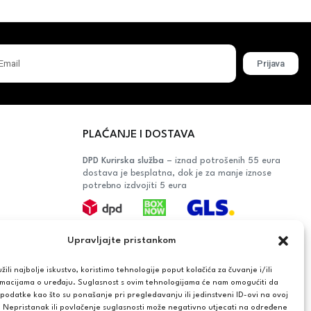
Prijava
PLAĆANJE I DOSTAVA
DPD Kurirska služba
– iznad potrošenih 55 eura
dostava je besplatna, dok je za manje iznose
potrebno izdvojiti 5 eura
Plaćanje:
Upravljajte pristankom
Bankovna transakcija, plaćanje prilikom
preuzimanja, CorvusPay
ili najbolje iskustvo, koristimo tehnologije poput kolačića za čuvanje i/ili
rmacijama o uređaju. Suglasnost s ovim tehnologijama će nam omogućiti da
OŠAČA
odatke kao što su ponašanje pri pregledavanju ili jedinstveni ID-ovi na ovoj
. Nepristanak ili povlačenje suglasnosti može negativno utjecati na određene