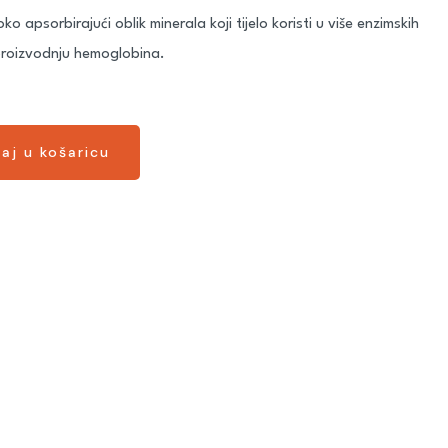
 apsorbirajući oblik minerala koji tijelo koristi u više enzimskih
i proizvodnju hemoglobina.
aj u košaricu
aj u košaricu