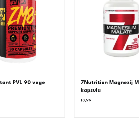
ant PVL 90 vege
7Nutrition Magnezij M
kapsula
13,99
€