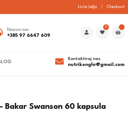
Lista želja
Checkout
1
Nazovi nas
+385 97 6647 609
Kontaktiraj nas
BLOG
nutrikonghr@gmail.com
 – Bakar Swanson 60 kapsula