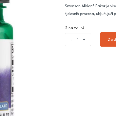
Swanson Albion® Bakar je visoko
tjelesnih procesa, uključujuć
2 na zalihi
Dod
-
+
Dod