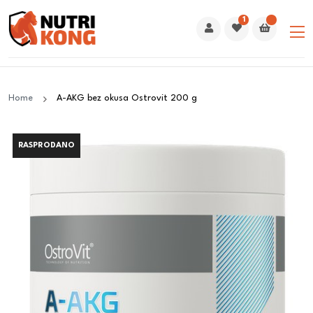
1
Home
A-AKG bez okusa Ostrovit 200 g
RASPRODANO