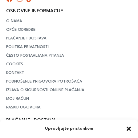
OSNOVNE INFORMACIJE
O NAMA
OPĆE ODREDBE
PLAĆANJE I DOSTAVA
POLITIKA PRIVATNOSTI
ČESTO POSTAVLJANA PITANJA
COOKIES
KONTAKT
PODNOŠENJE PRIGOVORA POTROŠAČA
IZJAVA O SIGURNOSTI ONLINE PLAĆANJA
MOJ RAČUN
RASKID UGOVORA
PLAĆANJE I DOSTAVA
Upravljajte pristankom
DPD Kurirska služba
– iznad potrošenih 55 eura dostava je
besplatna, dok je za manje iznose potrebno izdvojiti 5 eura