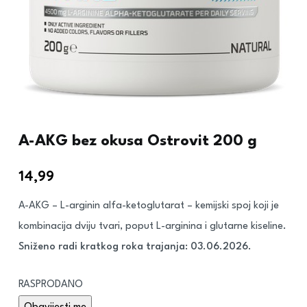
A-AKG bez okusa Ostrovit 200 g
14,99
€
A-AKG – L-arginin alfa-ketoglutarat – kemijski spoj koji je
kombinacija dviju tvari, poput L-arginina i glutarne kiseline.
Sniženo radi kratkog roka trajanja: 03.06.2026.
RASPRODANO