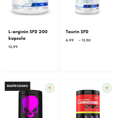
L-arginin SFD 200
Taurin SFD
kapsula
6,99
€
–
12,50
€
12,99
€
RASPRODANO
RASPRODANO