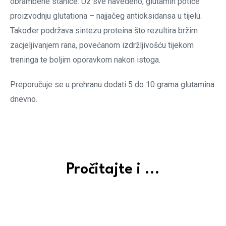
obrambene stanice. Uz sve navedeno, glutamin potiče
proizvodnju glutationa – najjačeg antioksidansa u tijelu.
Također podržava sintezu proteina što rezultira bržim
zacjeljivanjem rana, povećanom izdržljivošću tijekom
treninga te boljim oporavkom nakon istoga.
Preporučuje se u prehranu dodati 5 do 10 grama glutamina
dnevno.
Pročitajte i ...