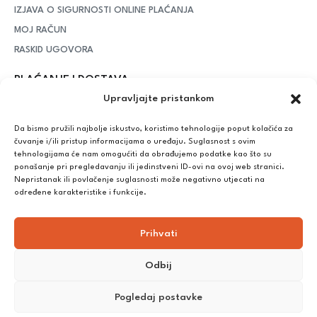
IZJAVA O SIGURNOSTI ONLINE PLAĆANJA
MOJ RAČUN
RASKID UGOVORA
PLAĆANJE I DOSTAVA
Upravljajte pristankom
DPD Kurirska služba
– iznad potrošenih 55 eura dostava je
besplatna, dok je za manje iznose potrebno izdvojiti 5 eura
Da bismo pružili najbolje iskustvo, koristimo tehnologije poput kolačića za
čuvanje i/ili pristup informacijama o uređaju. Suglasnost s ovim
tehnologijama će nam omogućiti da obrađujemo podatke kao što su
ponašanje pri pregledavanju ili jedinstveni ID-ovi na ovoj web stranici.
Plaćanje:
Nepristanak ili povlačenje suglasnosti može negativno utjecati na
Bankovna transakcija, plaćanje prilikom preuzimanja, CorvusPay
određene karakteristike i funkcije.
Prihvati
Odbij
Pogledaj postavke
©
2025
Nutrikong. Sva prava pridržana. Izrada:
cWebSpace