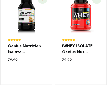
Ocjenjeno
Ocjenjeno
Genius Nutrition
iWHEY ISOLATE
5.00
5.00
od 5
od 5
Isolate...
Genius Nut...
79,90
€
79,90
€