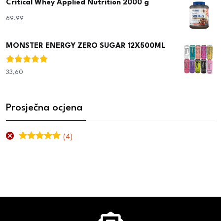
Critical Whey Applied Nutrition 2000 g
69,99
€
MONSTER ENERGY ZERO SUGAR 12X500ML
Ocjenjeno
33,60
€
5.00
od 5
Prosječna ocjena
(4)
Ocjenjeno
5
od 5