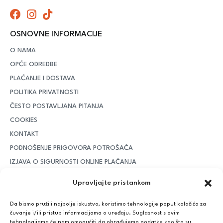
OSNOVNE INFORMACIJE
O NAMA
OPĆE ODREDBE
PLAĆANJE I DOSTAVA
POLITIKA PRIVATNOSTI
ČESTO POSTAVLJANA PITANJA
COOKIES
KONTAKT
PODNOŠENJE PRIGOVORA POTROŠAČA
IZJAVA O SIGURNOSTI ONLINE PLAĆANJA
MOJ RAČUN
Upravljajte pristankom
RASKID UGOVORA
Da bismo pružili najbolje iskustvo, koristimo tehnologije poput kolačića za
PLAĆANJE I DOSTAVA
čuvanje i/ili pristup informacijama o uređaju. Suglasnost s ovim
tehnologijama će nam omogućiti da obrađujemo podatke kao što su