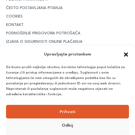
ČESTO POSTAVLJANA PITANJA
COOKIES
KONTAKT
PODNOŠENJE PRIGOVORA POTROŠAČA
IZJAVA O SIGURNOSTI ONLINE PLAĆANJA
MOJ RAČUN
Upravljajte pristankom
RASKID UGOVORA
Da bismo pružili najbolje iskustvo, koristimo tehnologije poput kolačića za
PLAĆANJE I DOSTAVA
čuvanje i/ili pristup informacijama o uređaju. Suglasnost s ovim
tehnologijama će nam omogućiti da obrađujemo podatke kao što su
DPD Kurirska služba
– iznad potrošenih 55 eura dostava je
ponašanje pri pregledavanju ili jedinstveni ID-ovi na ovoj web stranici.
besplatna, dok je za manje iznose potrebno izdvojiti 5 eura
Nepristanak ili povlačenje suglasnosti može negativno utjecati na
određene karakteristike i funkcije.
Plaćanje:
Prihvati
Bankovna transakcija, plaćanje prilikom preuzimanja, CorvusPay
Odbij