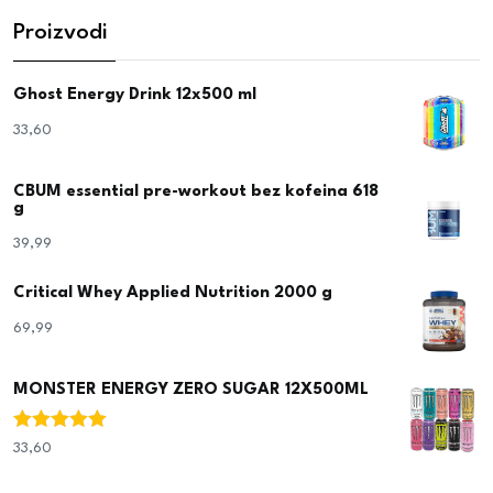
Proizvodi
Ghost Energy Drink 12x500 ml
33,60
€
CBUM essential pre-workout bez kofeina 618
g
39,99
€
Critical Whey Applied Nutrition 2000 g
69,99
€
MONSTER ENERGY ZERO SUGAR 12X500ML
Ocjenjeno
33,60
€
5.00
od 5