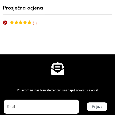
Prosječna ocjena
(1)
Ocjenjeno
5
od 5
Ne propusti super akcije
Prijavom na naš Newsletter prvi saznaješ novosti i akcije!
Prijava